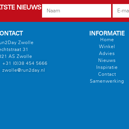
AATSTE NIEUWS
ONTACT
INFORMATIE
Home
un2Day Zwolle
Winkel
echtstraat 31
Advies
021 AS Zwolle
Nieuws
+31 (0)38 454 5666
Inspiratie
zwolle@run2day.nl
Contact
Samenwerking