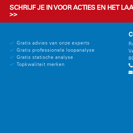
SCHRIJF JE IN VOOR ACTIES EN HET L
>>
C
Gratis advies van onze experts
R
Gratis professionele loopanalyse
V
Gratis statische analyse
8
Topkwaliteit merken